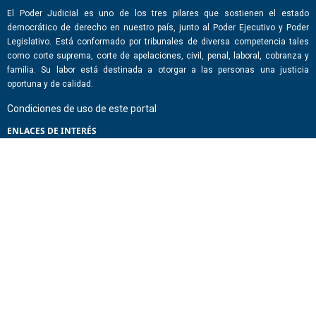
El Poder Judicial es uno de los tres pilares que sostienen el estado
democrático de derecho en nuestro país, junto al Poder Ejecutivo y Poder
Legislativo. Está conformado por tribunales de diversa competencia tales
como corte suprema, corte de apelaciones, civil, penal, laboral, cobranza y
familia. Su labor está destinada a otorgar a las personas una justicia
oportuna y de calidad.
Condiciones de uso de este portal
ENLACES DE INTERÉS
Chile Atiende
Portal de Transparencia del Estado
Análisis Contraste Color
Lector Páginas
CONTACTO
Corporación Administrativa del Poder Judicial. Mario Alvo Hassan 1460
Santiago, Región Metropolitana. Chile.