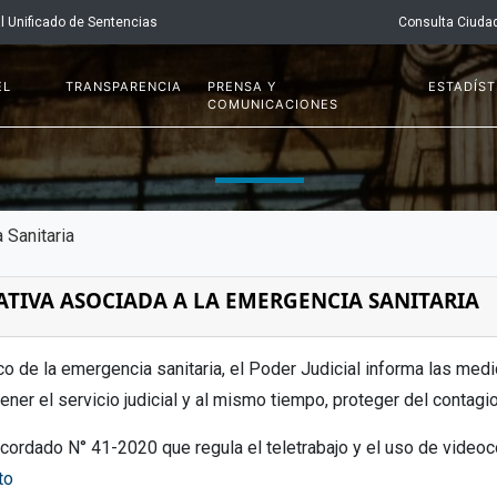
l Unificado de Sentencias
Consulta Ciuda
EL
TRANSPARENCIA
PRENSA Y
ESTADÍST
COMUNICACIONES
 Sanitaria
TIVA ASOCIADA A LA EMERGENCIA SANITARIA
co de la emergencia sanitaria, el Poder Judicial informa las med
ener el servicio judicial y al mismo tiempo, proteger del contagio
Acordado N° 41-2020 que regula el teletrabajo y el uso de videoc
to