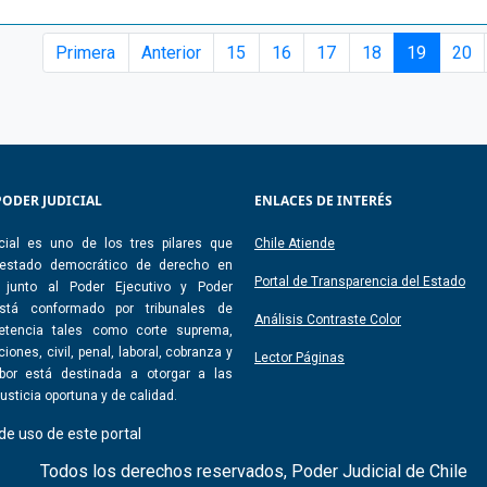
Primera
Anterior
15
16
17
18
19
20
PODER JUDICIAL
ENLACES DE INTERÉS
cial es uno de los tres pilares que
Chile Atiende
 estado democrático de derecho en
Portal de Transparencia del Estado
, junto al Poder Ejecutivo y Poder
 Está conformado por tribunales de
Análisis Contraste Color
etencia tales como corte suprema,
iones, civil, penal, laboral, cobranza y
Lector Páginas
abor está destinada a otorgar a las
usticia oportuna y de calidad.
de uso de este portal
Todos los derechos reservados, Poder Judicial de Chile