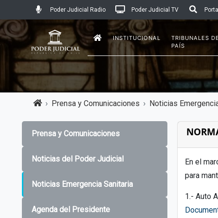
Poder Judicial Radio
Poder Judicial TV
Porta
INSTITUCIONAL
TRIBUNALES D
PAÍS
Prensa y Comunicaciones
Noticias Emergencia
NORMA
Prensa y Comunicaciones
Noticias del Poder Judicial
En el mar
para mant
Noticias Emergencia Sanitaria
1.- Auto 
Agenda del Presidente
Documen