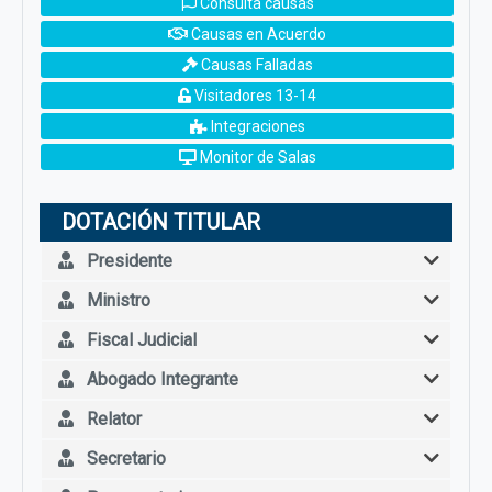
Consulta causas
Causas en Acuerdo
Causas Falladas
Visitadores 13-14
Integraciones
Monitor de Salas
DOTACIÓN TITULAR
Presidente
Ministro
Fiscal Judicial
Abogado Integrante
Relator
Secretario