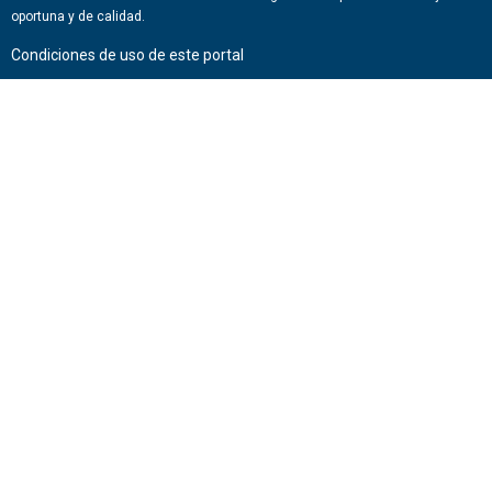
oportuna y de calidad.
Condiciones de uso de este portal
ENLACES DE INTERÉS
Chile Atiende
Portal de Transparencia del Estado
Análisis Contraste Color
Lector Páginas
CONTACTO
Corporación Administrativa del Poder Judicial. Mario Alvo Hassan 1460
Santiago, Región Metropolitana. Chile.
Todos los derechos reservados, Poder Judicial de Chile