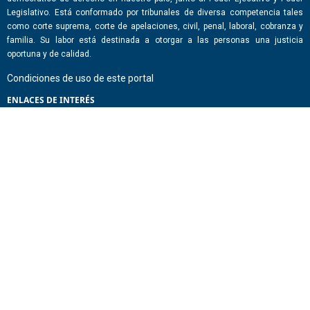
Legislativo. Está conformado por tribunales de diversa competencia tales
como corte suprema, corte de apelaciones, civil, penal, laboral, cobranza y
familia. Su labor está destinada a otorgar a las personas una justicia
oportuna y de calidad.
Condiciones de uso de este portal
ENLACES DE INTERÉS
Chile Atiende
Portal de Transparencia del Estado
Análisis Contraste Color
Lector Páginas
CONTACTO
Corporación Administrativa del Poder Judicial. Mario Alvo Hassan 1460
Santiago, Región Metropolitana. Chile.
Todos los derechos reservados, Poder Judicial de Chile