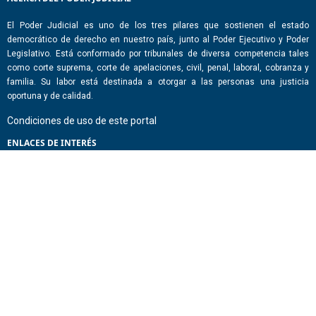
El Poder Judicial es uno de los tres pilares que sostienen el estado
democrático de derecho en nuestro país, junto al Poder Ejecutivo y Poder
Legislativo. Está conformado por tribunales de diversa competencia tales
como corte suprema, corte de apelaciones, civil, penal, laboral, cobranza y
familia. Su labor está destinada a otorgar a las personas una justicia
oportuna y de calidad.
Condiciones de uso de este portal
ENLACES DE INTERÉS
Chile Atiende
Portal de Transparencia del Estado
Análisis Contraste Color
Lector Páginas
CONTACTO
Corporación Administrativa del Poder Judicial. Mario Alvo Hassan 1460