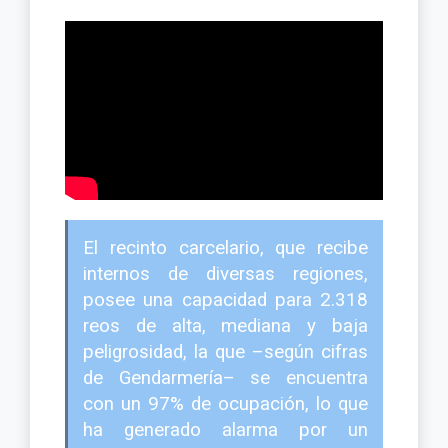
El recinto carcelario, que recibe
internos de diversas regiones,
posee una capacidad para 2.318
reos de alta, mediana y baja
peligrosidad, la que –según cifras
de Gendarmería– se encuentra
con un 97% de ocupación, lo que
ha generado alarma por un