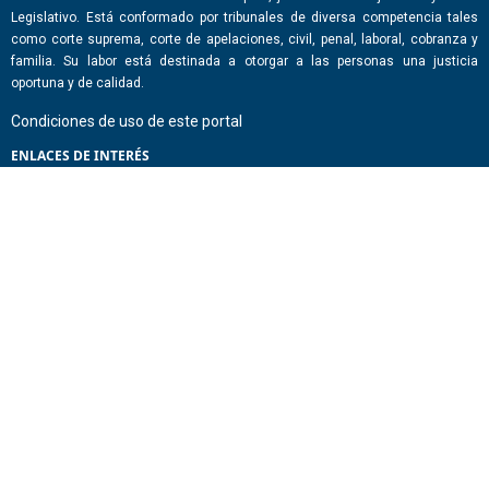
Legislativo. Está conformado por tribunales de diversa competencia tales
como corte suprema, corte de apelaciones, civil, penal, laboral, cobranza y
familia. Su labor está destinada a otorgar a las personas una justicia
oportuna y de calidad.
Condiciones de uso de este portal
ENLACES DE INTERÉS
Chile Atiende
Portal de Transparencia del Estado
Análisis Contraste Color
Lector Páginas
CONTACTO
Corporación Administrativa del Poder Judicial. Mario Alvo Hassan 1460
Santiago, Región Metropolitana. Chile.
Todos los derechos reservados, Poder Judicial de Chile