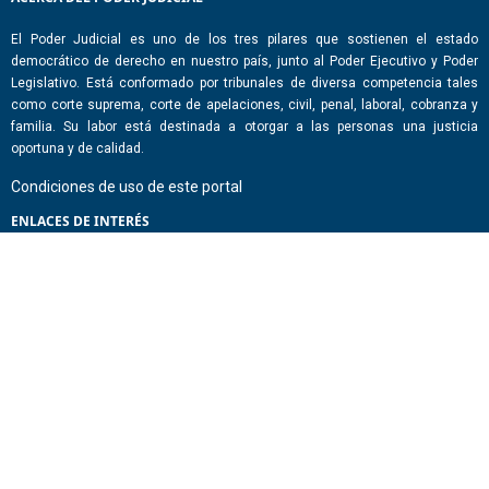
El Poder Judicial es uno de los tres pilares que sostienen el estado
democrático de derecho en nuestro país, junto al Poder Ejecutivo y Poder
Legislativo. Está conformado por tribunales de diversa competencia tales
como corte suprema, corte de apelaciones, civil, penal, laboral, cobranza y
familia. Su labor está destinada a otorgar a las personas una justicia
oportuna y de calidad.
Condiciones de uso de este portal
ENLACES DE INTERÉS
Chile Atiende
Portal de Transparencia del Estado
Análisis Contraste Color
Lector Páginas
CONTACTO
Corporación Administrativa del Poder Judicial. Mario Alvo Hassan 1460