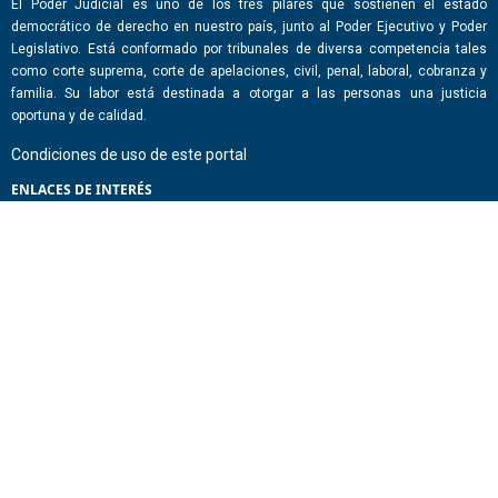
El Poder Judicial es uno de los tres pilares que sostienen el estado
democrático de derecho en nuestro país, junto al Poder Ejecutivo y Poder
Legislativo. Está conformado por tribunales de diversa competencia tales
como corte suprema, corte de apelaciones, civil, penal, laboral, cobranza y
familia. Su labor está destinada a otorgar a las personas una justicia
oportuna y de calidad.
Condiciones de uso de este portal
ENLACES DE INTERÉS
Chile Atiende
Portal de Transparencia del Estado
Análisis Contraste Color
Lector Páginas
CONTACTO
Corporación Administrativa del Poder Judicial. Mario Alvo Hassan 1460
Santiago, Región Metropolitana. Chile.