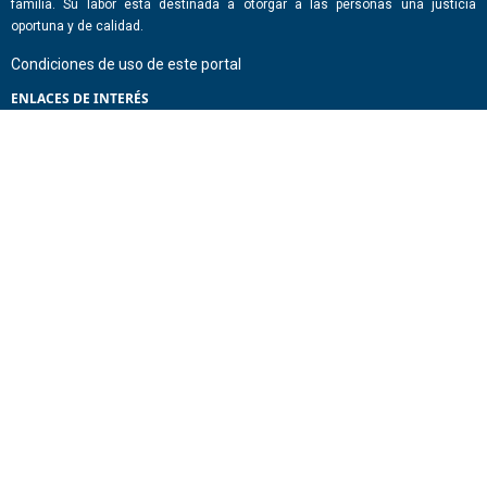
familia. Su labor está destinada a otorgar a las personas una justicia
oportuna y de calidad.
Condiciones de uso de este portal
ENLACES DE INTERÉS
Chile Atiende
Portal de Transparencia del Estado
Análisis Contraste Color
Lector Páginas
CONTACTO
Corporación Administrativa del Poder Judicial. Mario Alvo Hassan 1460
Santiago, Región Metropolitana. Chile.
Todos los derechos reservados, Poder Judicial de Chile