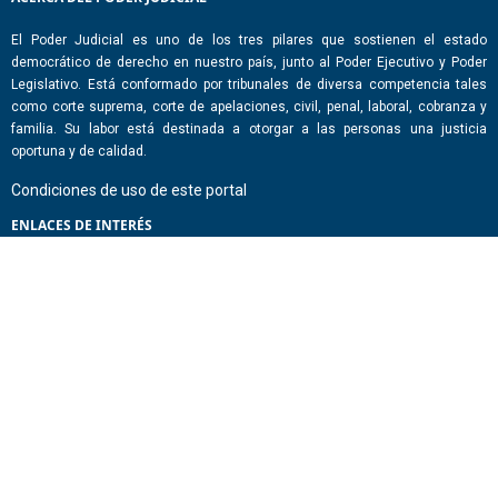
El Poder Judicial es uno de los tres pilares que sostienen el estado
democrático de derecho en nuestro país, junto al Poder Ejecutivo y Poder
Legislativo. Está conformado por tribunales de diversa competencia tales
como corte suprema, corte de apelaciones, civil, penal, laboral, cobranza y
familia. Su labor está destinada a otorgar a las personas una justicia
oportuna y de calidad.
Condiciones de uso de este portal
ENLACES DE INTERÉS
Chile Atiende
Portal de Transparencia del Estado
Análisis Contraste Color
Lector Páginas
CONTACTO
Corporación Administrativa del Poder Judicial. Mario Alvo Hassan 1460