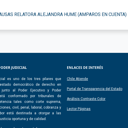
AUSAS RELATORA ALEJANDRA HUME (AMPAROS EN CUENTA)
PODER JUDICIAL
ENLACES DE INTERÉS
cial es uno de los tres pilares que
Chile Atiende
 estado democrático de derecho en
Portal de Transparencia del Estado
, junto al Poder Ejecutivo y Poder
 Está conformado por tribunales de
Análisis Contraste Color
etencia tales como corte suprema,
iones, civil, penal, laboral, cobranza y
Lector Páginas
abor está destinada a otorgar a las
usticia oportuna y de calidad.