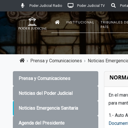
Poder Judicial Radio
Poder Judicial TV
Porta
INSTITUCIONAL
TRIBUNALES D
PAÍS
Prensa y Comunicaciones
Noticias Emergencia
NORMA
Prensa y Comunicaciones
Noticias del Poder Judicial
En el mar
para mant
Noticias Emergencia Sanitaria
1.- Auto 
Agenda del Presidente
Documen