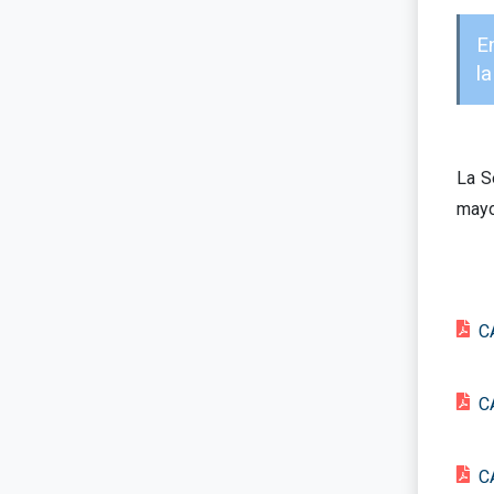
E
la
La S
mayo 
C
C
C