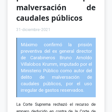
malversación de
caudales públicos
31-diciembre-2021
Máximo confirmó la prisión
preventiva del ex general director
de Carabineros Bruno Arnoldo
Villalobos Krumm, imputado por el
Ministerio Público como autor del
delito de malversación de
caudales públicos, por el uso
irregular de gastos reservados.
La Corte Suprema rechazó el recurso de
amparo deducido en contra de la Corte de