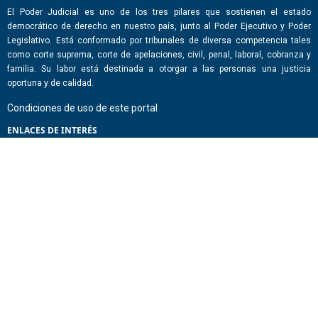
El Poder Judicial es uno de los tres pilares que sostienen el estado
democrático de derecho en nuestro país, junto al Poder Ejecutivo y Poder
Legislativo. Está conformado por tribunales de diversa competencia tales
como corte suprema, corte de apelaciones, civil, penal, laboral, cobranza y
familia. Su labor está destinada a otorgar a las personas una justicia
oportuna y de calidad.
Condiciones de uso de este portal
ENLACES DE INTERÉS
Chile Atiende
Portal de Transparencia del Estado
Análisis Contraste Color
Lector Páginas
CONTACTO
Corporación Administrativa del Poder Judicial. Mario Alvo Hassan 1460
Santiago, Región Metropolitana. Chile.