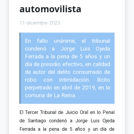
automovilista
11-diciembre-2025
En fallo unánime, el tribunal
condenó a Jorge Luis Ojeda
Ferrada a la pena de 5 años y un
día de presidio efectivo, en calidad
de autor del delito consumado de
robo con intimidación. Ilícito
perpetrado en abril de 2019, en la
comuna de La Reina.
El Tercer Tribunal de Juicio Oral en lo Penal
de Santiago condenó a Jorge Luis Ojeda
Ferrada a la pena de 5 años y un día de