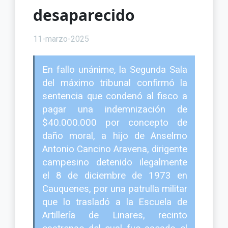
desaparecido
11-marzo-2025
En fallo unánime, la Segunda Sala
del máximo tribunal confirmó la
sentencia que condenó al fisco a
pagar una indemnización de
$40.000.000 por concepto de
daño moral, a hijo de Anselmo
Antonio Cancino Aravena, dirigente
campesino detenido ilegalmente
el 8 de diciembre de 1973 en
Cauquenes, por una patrulla militar
que lo trasladó a la Escuela de
Artillería de Linares, recinto