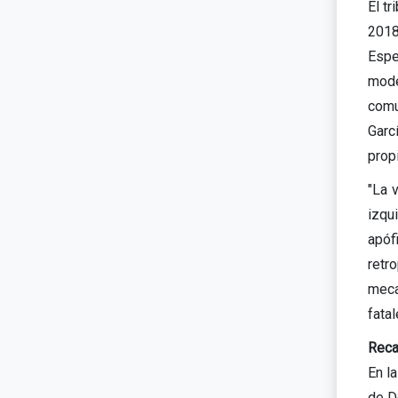
El t
2018
Espe
model
comu
Garcí
prop
"La 
izqu
apóf
retr
meca
fata
Reca
En la
de D