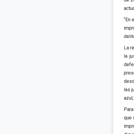
actu
“En 
impr
delit
La re
la j
defe
pres
desd
las 
azul
Para
que 
impr