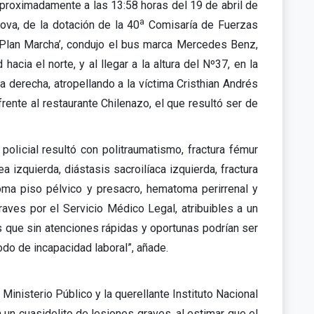
 aproximadamente a las 13:58 horas del 19 de abril de
a
va, de la dotación de la 40
Comisaría de Fuerzas
a Plan Marcha’, condujo el bus marca Mercedes Benz,
acia el norte, y al llegar a la altura del Nº37, en la
derecha, atropellando a la víctima Cristhian Andrés
frente al restaurante Chilenazo, el que resultó ser de
policial resultó con politraumatismo, fractura fémur
 izquierda, diástasis sacroilíaca izquierda, fractura
atoma piso pélvico y presacro, hematoma perirrenal y
raves por el Servicio Médico Legal, atribuibles a un
s que sin atenciones rápidas y oportunas podrían ser
do de incapacidad laboral”, añade.
l Ministerio Público y la querellante Instituto Nacional
n cuasidelito de lesiones graves, al estimar que el