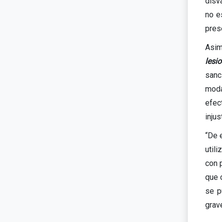
disva
no e
prese
Asim
lesi
sanc
moda
efec
inju
“De 
util
con 
que 
se p
grav