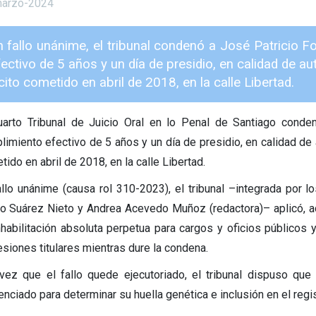
arzo-2024
n fallo unánime, el tribunal condenó a José Patricio
ectivo de 5 años y un día de presidio, en calidad de au
ícito cometido en abril de 2018, en la calle Libertad.
uarto Tribunal de Juicio Oral en lo Penal de Santiago cond
limiento efectivo de 5 años y un día de presidio, en calidad de a
ido en abril de 2018, en la calle Libertad.
allo unánime (causa rol 310-2023), el tribunal –integrada por 
o Suárez Nieto y Andrea Acevedo Muñoz (redactora)– aplicó, a
nhabilitación absoluta perpetua para cargos y oficios públicos y
esiones titulares mientras dure la condena.
vez que el fallo quede ejecutoriado, el tribunal dispuso qu
enciado para determinar su huella genética e inclusión en el r