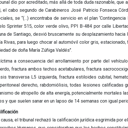
ribunal dio por acreditado, más allá de toda duda razonable, que
, el cabo segundo de Carabineros José Patricio Fonseca Córdo
ciales, se “(…) encontraba de servicio en el plan ‘Contingenci
o Sprinter 515, color verde olivo, PPI B-484 por calle Libertad h
na de Santiago, desvió bruscamente su desplazamiento hacia la 
a Rivas, para luego chocar al automóvil color gris, estacionado, 
iedad de doña María Zúñiga Valdés".
víctima a consecuencia del arrollamiento por parte del vehículo 
ierdo, fractura ambos techos acetabulares, fractura sacrococxigea
isis transversa L5 izquierda, fractura estiloides cubital, hem
operitoneal derecho, rabdomiólisis, todas lesiones calificadas g
nismo de atropello de alta energía, potencialmente mortales la
les y que suelen sanar en un lapso de 14 semanas con igual perio
lificación
 causa, el tribunal rechazó la calificación jurídica esgrimida por e
erechos Humanos, que consideraban que los hechos constituían u