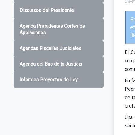
08-m
Discursos del Presidente
E
Agenda Presidentes Cortes de
ef
Apelaciones
Il
Agendas Fiscalías Judiciales
El C
cump
Agenda del Bus de la Justicia
comet
Informes Proyectos de Ley
En f
Pedr
de i
prof
Una 
sent