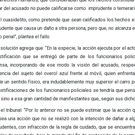
ar del acusado no puede calificarse como imprudente o temerario, 
el cuasidelito, como pretende que sean calificados los hechos el
udente que causa un daño a otra persona, pero que, no alcanza el 
o penal”, plantea el fallo.
solución agrega que: “En la especie, la acción ejecuta por el acto
ustificación que se entregó de parte de los funcionarios poli
nsa, incorporando de ese modo la visión del acusado, respe
encia del sujeto del overol azul frente al móvil, quien enfrent
e un sentido físico, era indudablemente muy superior el carro pol
justificaciones de los funcionarios policiales se tendría que pen
, sino a esa gran cantidad de manifestantes que, según sus dich
 el tribunal: “Por lo anterior no se puede estimar que la acción
sea una acción que no se realizó con la intención de dañar a a
udentes, con infracción de la regla de cuidado, que se encuentra