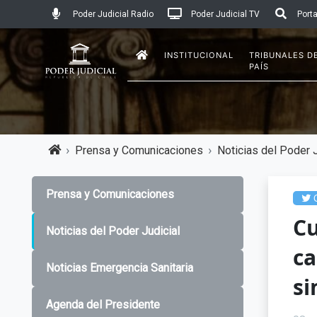
Poder Judicial Radio
Poder Judicial TV
Porta
INSTITUCIONAL
TRIBUNALES D
PAÍS
Prensa y Comunicaciones
Noticias del Poder J
Prensa y Comunicaciones
C
Cu
Noticias del Poder Judicial
ca
Noticias Emergencia Sanitaria
si
Agenda del Presidente