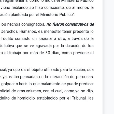
a, reglamentaria, como lo indica el Ministerio Público
e viene hablando se hizo consciente, de al menos la
icación planteada por el Ministerio Público”.
ue los hechos consignados,
no fueron constitutivos de
de Derechos Humanos, es menester tener presente lo
 delito consiste en lesionar a otro, a través de la
 delictiva que se ve agravada por la duración de los
ra el trabajo por más de 30 días, como previene el
l, ya que es el objeto utilizado para la acción, sea
de ya, están pensadas en la interacción de personas,
e golpear o herir, lo que malamente se puede predicar
licial de gran volumen, con el cual, como ya se dijo,
elito de homicidio establecido por el Tribunal, las