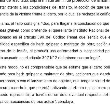
lor de resultado, bajo la mirada del fin de protección de la norm
star atento a las condiciones del tránsito, la acción de que s
ncia de la víctima frente al carro, por lo cual se rechaza la calif
ismo, el fallo consigna: “Que, para llegar a la conclusión de q
ones graves
, como pretende el querellante Instituto Nacional 
ionado en el artículo 399 del Código Penal, que señala que el
lidad específica de herir, golpear o maltratar de obra; acción
tos de la lesión, al producir una enfermedad o incapacidad pa
sto acusado en el artículo 397 N° 2 del mismo cuerpo legal”.
este modo, no es comprensible que se estime que el carro policia
izado para herir, golpear o maltratar de obra, acciones que des
personas, o con el lanzamiento de objetos, que tenga la virtud d
ocurra cuando lo que se está utilizando al efecto es una carro po
uedo representar, a través de un dolo eventual respecto del d
es consecuencias de ese actuar”, concluye.