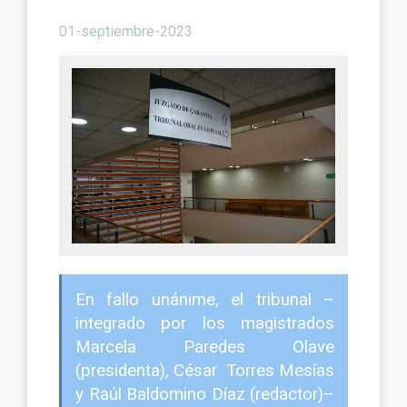
01-septiembre-2023
En fallo unánime, el tribunal –
integrado por los magistrados
Marcela Paredes Olave
(presidenta), César Torres Mesías
y Raúl Baldomino Díaz (redactor)–