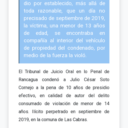
dio por establecido, más allá de
toda razonable, que un día no
precisado de septiembre de 2019,
la víctima, una menor de 13 años
de edad, se encontraba en
compañía al interior del vehículo
de propiedad del condenado, por
medio de la fuerza la violó.
El Tribunal de Juicio Oral en lo Penal de
Rancagua condenó a Julio César Soto
Cornejo a la pena de 10 años de presidio
efectivo, en calidad de autor del delito
consumado de violación de menor de 14
años. Ilícito perpetrado en septiembre de
2019, en la comuna de Las Cabras.