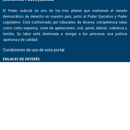
El Poder Judicial es uno de los tres pilares que sostienen el estado
democrático de derecho en nuestro país, junto al Poder Ejecutivo y Poder
Legislativo. Está conformado por tribunales de diversa competencia tales
como corte suprema, corte de apelaciones, civil, penal, laboral, cobranza y
familia. Su labor está destinada a otorgar a las personas una justicia
oportuna y de calidad.
Condiciones de uso de este portal
ENLACES DE INTERÉS
Chile Atiende
Portal de Transparencia del Estado
Análisis Contraste Color
Lector Páginas
CONTACTO
Corporación Administrativa del Poder Judicial. Mario Alvo Hassan 1460