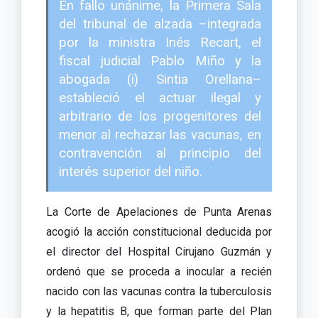
En fallo unánime, la Primera Sala
del tribunal de alzada –integrada
por la ministra Inés Recart, el
fiscal judicial Pablo Miño y la
abogada (i) Sintia Orellana–
estableció el actuar ilegal y
arbitrario de los progenitores del
menor al rechazar las vacunas, en
contravención al principio del
interés superior del niño.
La Corte de Apelaciones de Punta Arenas
acogió la acción constitucional deducida por
el director del Hospital Cirujano Guzmán y
ordenó que se proceda a inocular a recién
nacido con las vacunas contra la tuberculosis
y la hepatitis B, que forman parte del Plan