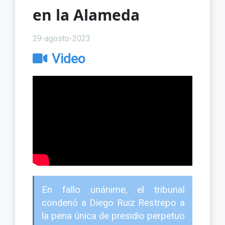
en la Alameda
29-agosto-2023
Video
En fallo unánime, el tribunal
condenó a Diego Ruiz Restrepo a
la pena única de presidio perpetuo