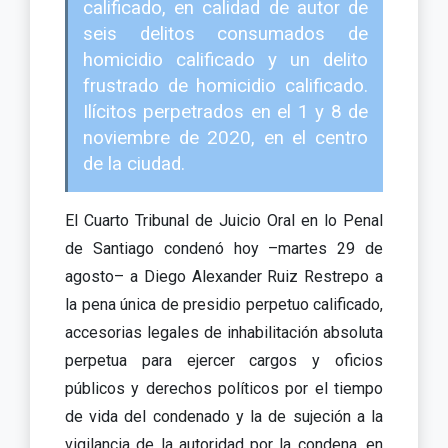
calificado, en calidad de autor de
seis delitos consumados de
homicidio calificado y un delito
frustrado de homicidio calificado.
Ilícitos perpetrados en el 1 y 8 de
noviembre de 2020, en el centro
de la ciudad.
El Cuarto Tribunal de Juicio Oral en lo Penal
de Santiago condenó hoy –martes 29 de
agosto– a Diego Alexander Ruiz Restrepo a
la pena única de presidio perpetuo calificado,
accesorias legales de inhabilitación absoluta
perpetua para ejercer cargos y oficios
públicos y derechos políticos por el tiempo
de vida del condenado y la de sujeción a la
vigilancia de la autoridad por la condena, en