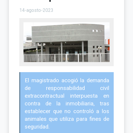
14-agosto-2023
El magistrado acogió la demanda
de responsabilidad civil
extracontractual interpuesta en
contra de la inmobiliaria, tras
establecer que no controló a los
animales que utiliza para fines de
seguridad.