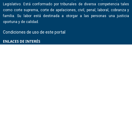
Legislativo. Está conformado por tribunales de diversa competencia tales
como corte suprema, corte de apelaciones, civil, penal, laboral, cobranza y
familia. Su labor está destinada a otorgar a las personas una justicia
oportuna y de calidad.
Condiciones de uso de este portal
ENLACES DE INTERÉS
Chile Atiende
Portal de Transparencia del Estado
Análisis Contraste Color
Lector Páginas
CONTACTO
Corporación Administrativa del Poder Judicial. Mario Alvo Hassan 1460
Santiago, Región Metropolitana. Chile.
Todos los derechos reservados, Poder Judicial de Chile