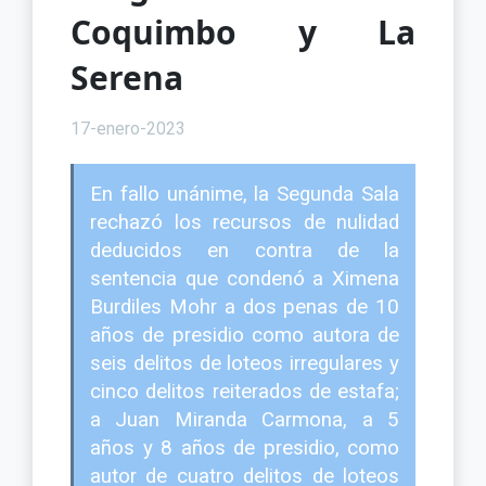
Coquimbo y La
Serena
17-enero-2023
En fallo unánime, la Segunda Sala
rechazó los recursos de nulidad
deducidos en contra de la
sentencia que condenó a Ximena
Burdiles Mohr a dos penas de 10
años de presidio como autora de
seis delitos de loteos irregulares y
cinco delitos reiterados de estafa;
a Juan Miranda Carmona, a 5
años y 8 años de presidio, como
autor de cuatro delitos de loteos