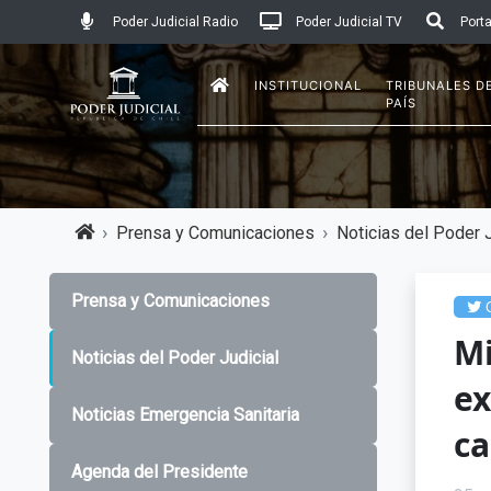
Poder Judicial Radio
Poder Judicial TV
Porta
INSTITUCIONAL
TRIBUNALES D
PAÍS
Prensa y Comunicaciones
Noticias del Poder J
Prensa y Comunicaciones
C
Mi
Noticias del Poder Judicial
ex
Noticias Emergencia Sanitaria
ca
Agenda del Presidente