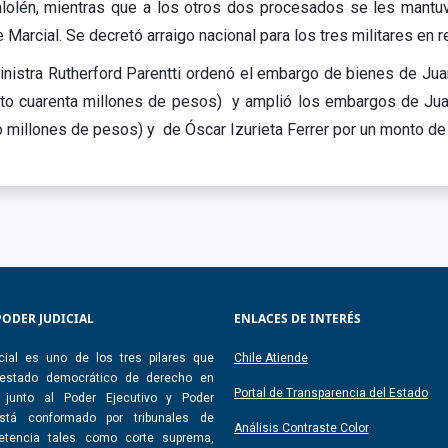
lolén, mientras que a los otros dos procesados se les mantuvo 
 Marcial. Se decretó arraigo nacional para los tres militares en re
inistra Rutherford Parentti ordenó el embargo de bienes de Jua
nto cuarenta millones de pesos) y amplió los embargos de Jua
o millones de pesos) y de Óscar Izurieta Ferrer por un monto de
PODER JUDICIAL
ENLACES DE INTERÉS
cial es uno de los tres pilares que
Chile Atiende
 estado democrático de derecho en
Portal de Transparencia del Estado
, junto al Poder Ejecutivo y Poder
 Está conformado por tribunales de
Análisis Contraste Color
etencia tales como corte suprema,