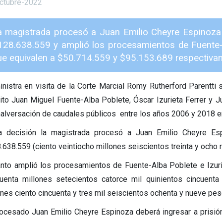
ctubre-2022
a magistrada procesó a Juan Emilio Cheyre Espinoza p
128.638.559 y amplió los procesamientos de Fuente-A
ue equivalen a $50.714.559 y $95.153.689 respectiva
inistra en visita de la Corte Marcial Romy Rutherford Parentt
cito Juan Miguel Fuente-Alba Poblete, Óscar Izurieta Ferrer y 
alversación de caudales públicos entre los años 2006 y 2018 e
a decisión la magistrada procesó a Juan Emilio Cheyre Esp
.638.559 (ciento veintiocho millones seiscientos treinta y ocho 
anto amplió los procesamientos de Fuente-Alba Poblete e Izur
cuenta millones setecientos catorce mil quinientos cincuen
ones ciento cincuenta y tres mil seiscientos ochenta y nueve pe
rocesado Juan Emilio Cheyre Espinoza deberá ingresar a prisión 