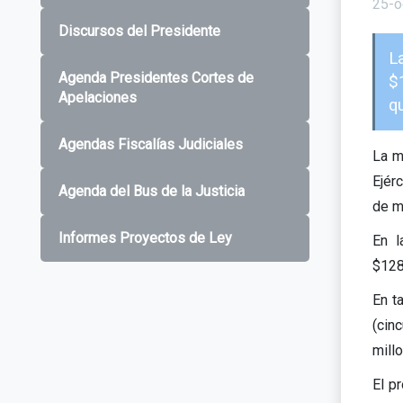
25-o
Discursos del Presidente
L
Agenda Presidentes Cortes de
$
Apelaciones
q
Agendas Fiscalías Judiciales
La m
Ejér
Agenda del Bus de la Justicia
de m
Informes Proyectos de Ley
En l
$128
En t
(cin
mill
El p