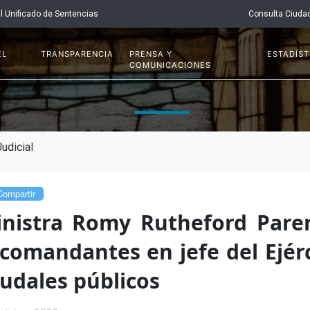
l Unificado de Sentencias
Consulta Ciuda
EL
TRANSPARENCIA
PRENSA Y
ESTADÍST
COMUNICACIONES
udicial
ompartir
nistra Romy Rutheford Pare
comandantes en jefe del Ejér
udales públicos