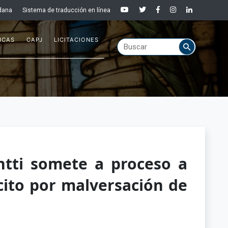
dana
Sistema de traducción en línea
ICAS
CAPJ
LICITACIONES
ntti somete a proceso a
cito por malversación de