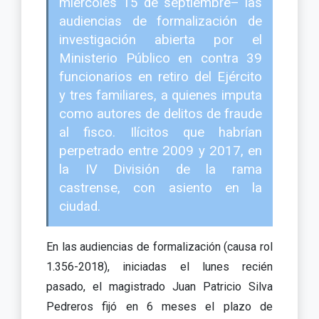
miércoles 15 de septiembre– las
audiencias de formalización de
investigación abierta por el
Ministerio Público en contra 39
funcionarios en retiro del Ejército
y tres familiares, a quienes imputa
como autores de delitos de fraude
al fisco. Ilícitos que habrían
perpetrado entre 2009 y 2017, en
la IV División de la rama
castrense, con asiento en la
ciudad.
En las audiencias de formalización (causa rol
1.356-2018), iniciadas el lunes recién
pasado, el magistrado Juan Patricio Silva
Pedreros fijó en 6 meses el plazo de