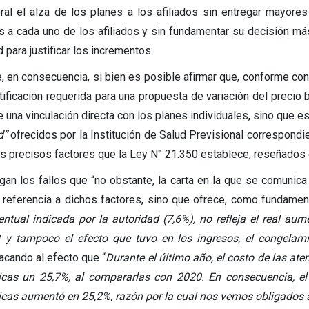
ral el alza de los planes a los afiliados sin entregar mayore
s a cada uno de los afiliados y sin fundamentar su decisión má
 para justificar los incrementos.
, en consecuencia, si bien es posible afirmar que, conforme con l
stificación requerida para una propuesta de variación del precio
 una vinculación directa con los planes individuales, sino que es
d”
ofrecidos por la Institución de Salud Previsional correspondie
os precisos factores que la Ley N° 21.350 establece, reseñados en
gan los fallos que “no obstante, la carta en la que se comunica 
 referencia a dichos factores, sino que ofrece, como fundamenta
entual indicada por la autoridad (7,6%), no refleja el real a
 y tampoco el efecto que tuvo en los ingresos, el congelam
acando al efecto que “
Durante el último año, el costo de las ate
cas un 25,7%, al compararlas con 2020. En consecuencia, el c
cas aumentó en 25,2%, razón por la cual nos vemos obligados a e