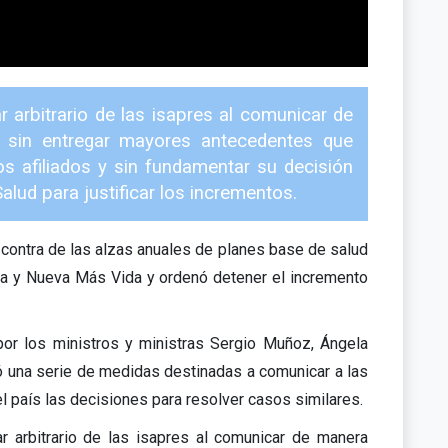
r arbitrario de las isapres al comunicar de
s sin entregar mayores antecedentes que
os afiliados y sin fundamentar su decisión
alud para justificar los incrementos.
contra de las alzas anuales de planes base de salud
ca y Nueva Más Vida y ordenó detener el incremento
 por los ministros y ministras Sergio Muñoz, Ángela
tó una serie de medidas destinadas a comunicar a las
l país las decisiones para resolver casos similares.
ar arbitrario de las isapres al comunicar de manera