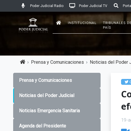
Poder Judicial Radio
Poder Judicial TV
Porta
INSTITUCIONAL
TRIBUNALES D
PAÍS
Prensa y Comunicaciones
Noticias del Poder J
Prensa y Comunicaciones
C
Co
Noticias del Poder Judicial
ef
Noticias Emergencia Sanitaria
19-a
Agenda del Presidente