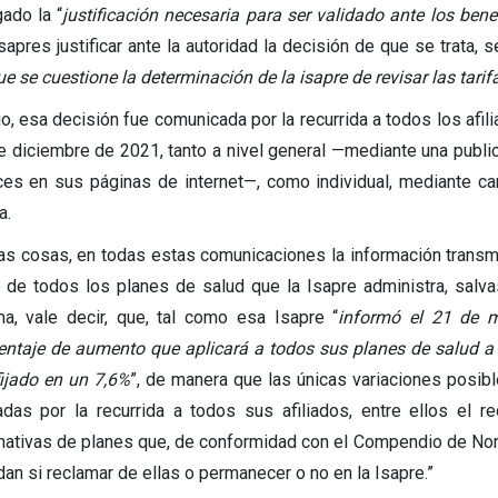
gado la “
justificación necesaria para ser validado ante los bene
sapres justificar ante la autoridad la decisión de que se trata, s
ue se cuestione la determinación de la isapre de revisar las tari
o, esa decisión fue comunicada por la recurrida a todos los afili
e diciembre de 2021, tanto a nivel general —mediante una publica
ces en sus páginas de internet—, como individual, mediante ca
a.
las cosas, en todas estas comunicaciones la información transmi
 de todos los planes de salud que la Isapre administra, salv
a, vale decir, que, tal como esa Isapre “
informó el 21 de m
entaje de aumento que aplicará a todos sus planes de salud a pa
fijado en
un 7,6%
”, de manera que las únicas variaciones posib
adas por la recurrida a todos sus afiliados, entre ellos el r
rnativas de planes que, de conformidad con el Compendio de Nor
dan si reclamar de ellas o permanecer o no en la Isapre.”