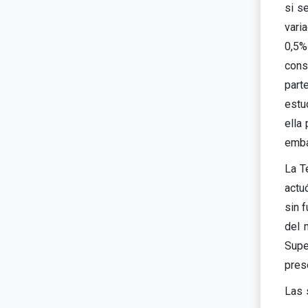
si s
vari
0,5%
cons
part
estu
ella
emba
La T
actuó
sin 
del 
Supe
prese
Las 