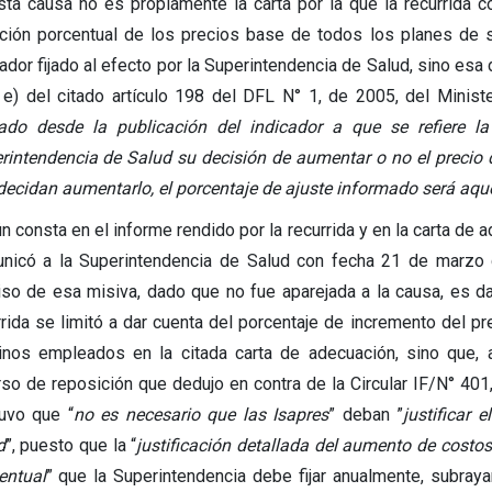
sta causa no es propiamente la carta por la que la recurrida c
ación porcentual de los precios base de todos los planes de 
cador fijado al efecto por la Superintendencia de Salud, sino esa
a e) del citado artículo 198 del DFL N° 1, de 2005, del Minist
ado desde la publicación del indicador a que se refiere l
rintendencia de Salud su decisión de aumentar o no el precio d
decidan aumentarlo, el porcentaje de ajuste informado será aque
n consta en el informe rendido por la recurrida y en la carta de
nicó a la Superintendencia de Salud con fecha 21 de marzo
iso de esa misiva, dado que no fue aparejada a la causa, es da
rrida se limitó a dar cuenta del porcentaje de incremento del pr
inos empleados en la citada carta de adecuación, sino que
rso de reposición que dedujo en contra de la Circular IF/N° 401
uvo que “
no es necesario que las Isapres
” deban ”
justificar
d
”, puesto que la “
justificación detallada del aumento de costos
entual
” que la Superintendencia debe fijar anualmente, subray