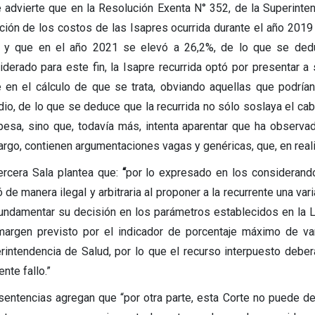
e advierte que en la Resolución Exenta N° 352, de la Superinte
ación de los costos de las Isapres ocurrida durante el año 201
 y que en el año 2021 se elevó a 26,2%, de lo que se deduc
iderado para este fin, la Isapre recurrida optó por presentar a
e en el cálculo de que se trata, obviando aquellas que podrí
dio, de lo que se deduce que la recurrida no sólo soslaya el c
 pesa, sino que, todavía más, intenta aparentar que ha observa
rgo, contienen argumentaciones vagas y genéricas, que, en realid
ercera Sala plantea que:
“
por lo expresado en los considerandos
 de manera ilegal y arbitraria al proponer a la recurrente una va
fundamentar su decisión en los parámetros establecidos en la L
margen previsto por el indicador de porcentaje máximo de var
rintendencia de Salud, por lo que el recurso interpuesto debe
nte fallo.”
sentencias agregan que “por otra parte, esta Corte no puede de