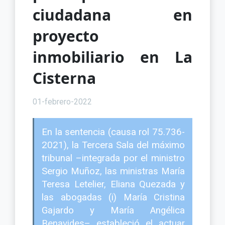
ciudadana en
proyecto
inmobiliario en La
Cisterna
01-febrero-2022
En la sentencia (causa rol 75.736-
2021), la Tercera Sala del máximo
tribunal –integrada por el ministro
Sergio Muñoz, las ministras María
Teresa Letelier, Eliana Quezada y
las abogadas (i) María Cristina
Gajardo y María Angélica
Benavides– estableció el actuar