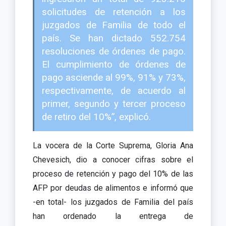
solicitudes de retención a los
juzgados de Familia de todo el
país. Se han dictado 552.754
resoluciones de órdenes de pago.
El cumplimiento de órdenes de
pago asciende al 99%, 91% y 73%,
respectivamente, de acuerdo al
primer, segundo y tercer proceso
de retiro del 10%”, explicó.
La vocera de la Corte Suprema, Gloria Ana
Chevesich, dio a conocer cifras sobre el
proceso de retención y pago del 10% de las
AFP por deudas de alimentos e informó que
-en total- los juzgados de Familia del país
han ordenado la entrega de