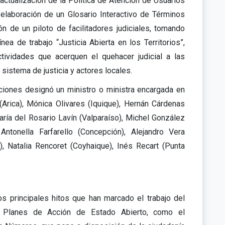
 actualización de la Política de Atención de Usuarios
a elaboración de un Glosario Interactivo de Términos
ón de un piloto de facilitadores judiciales, tomando
ea de trabajo “Justicia Abierta en los Territorios”,
 actividades que acerquen el quehacer judicial a las
sistema de justicia y actores locales.
iones designó un ministro o ministra encargada en
(Arica), Mónica Olivares (Iquique), Hernán Cárdenas
aría del Rosario Lavín (Valparaíso), Michel González
 Antonella Farfarello (Concepción), Alejandro Vera
), Natalia Rencoret (Coyhaique), Inés Recart (Punta
los principales hitos que han marcado el trabajo del
s Planes de Acción de Estado Abierto, como el