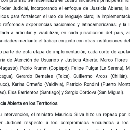
 compromiso se materializa en cuatro iniciativas principales: la
Poder Judicial, incorporando el enfoque de Justicia Abierta; l
dicos para fortalecer el uso de lenguaje claro; la implementaci
 referencia experiencias nacionales y latinoamericanas; y la lín
ntada a articular y visibilizar, en cada jurisdicción del país,
nidades mediante el trabajo conjunto con otras instituciones del 
 parte de esta etapa de implementación, cada corte de apelac
ria de Atención de Usuarios y Justicia Abierta: Marco Flores 
ofagasta), Pablo Krumm (Copiapó), Felipe Pulgar (La Serena), M
cagua), Gerardo Bernales (Talca), Guillermo Arcos (Chillán),
uco), Karina Ormeño (Valdivia), Patricio Rondini (Puerto Montt
as), Elsa Barrientos (Santiago) y Sergio Córdova (San Miguel).
cia Abierta en los Territorios
u intervención, el ministro Mauricio Silva hizo un repaso por 
r Judicial respecto a los compromisos vinculados a lo