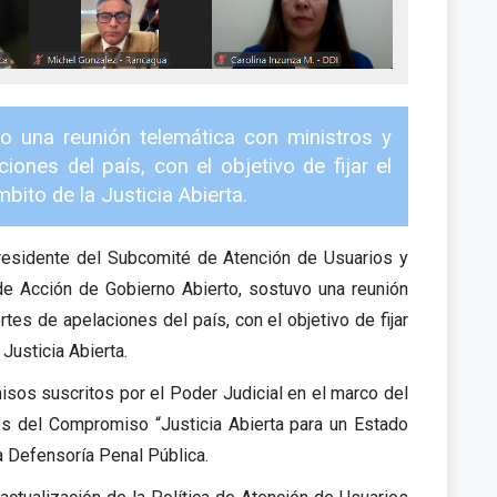
vo una reunión telemática con ministros y
ones del país, con el objetivo de fijar el
mbito de la Justicia Abierta.
presidente del Subcomité de Atención de Usuarios y
e Acción de Gobierno Abierto, sostuvo una reunión
tes de apelaciones del país, con el objetivo de fijar
 Justicia Abierta.
isos suscritos por el Poder Judicial en el marco del
és del Compromiso “Justicia Abierta para un Estado
a Defensoría Penal Pública.