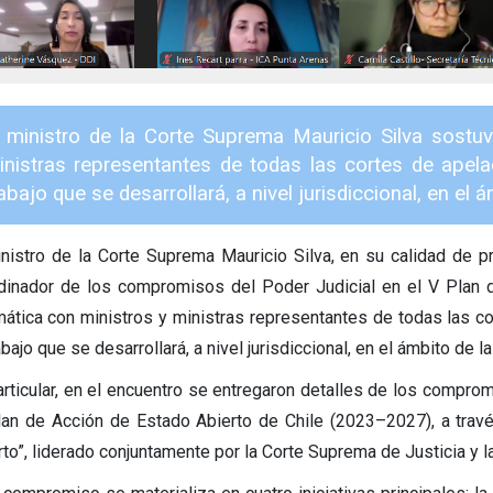
l ministro de la Corte Suprema Mauricio Silva sostu
inistras representantes de todas las cortes de apelaci
abajo que se desarrollará, a nivel jurisdiccional, en el á
inistro de la Corte Suprema Mauricio Silva, en su calidad de 
dinador de los compromisos del Poder Judicial en el V Plan d
mática con ministros y ministras representantes de todas las cor
abajo que se desarrollará, a nivel jurisdiccional, en el ámbito de la
articular, en el encuentro se entregaron detalles de los comprom
lan de Acción de Estado Abierto de Chile (2023–2027), a trav
rto”, liderado conjuntamente por la Corte Suprema de Justicia y l