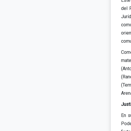
Este
del 
Jurí
como
orie
comu
Como
mate
(Ant
(Ran
(Tem
Aren
Justi
En s
Pode