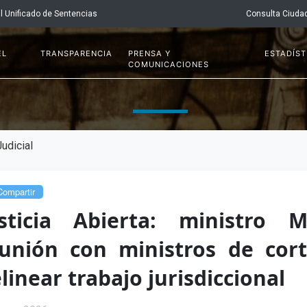
l Unificado de Sentencias
Consulta Ciuda
EL
TRANSPARENCIA
PRENSA Y
ESTADÍST
COMUNICACIONES
udicial
ompartir
sticia Abierta: ministro M
unión con ministros de cor
linear trabajo jurisdiccional