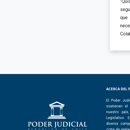
“Qui
segu
que 
nece
Colab
ACERCA DEL 
El Poder Judi
sostienen el
nuestro país
Legislativo.
diversa comp
corte de apelac