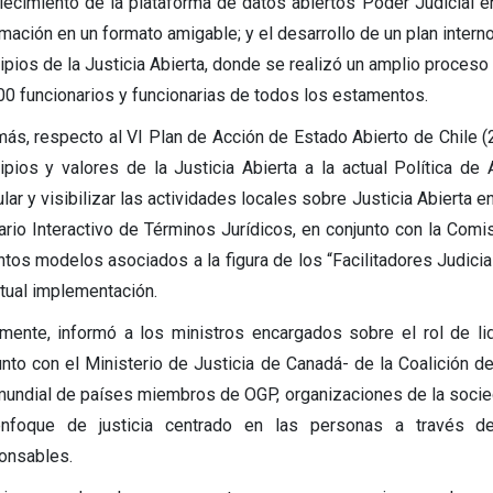
alecimiento de la plataforma de datos abiertos Poder Judicial 
mación en un formato amigable; y el desarrollo de un plan interno 
cipios de la Justicia Abierta, donde se realizó un amplio proces
00 funcionarios y funcionarias de todos los estamentos.
ás, respecto al VI Plan de Acción de Estado Abierto de Chile 
cipios y valores de la Justicia Abierta a la actual Política 
ular y visibilizar las actividades locales sobre Justicia Abierta e
ario Interactivo de Términos Jurídicos, en conjunto con la Comis
ntos modelos asociados a la figura de los “Facilitadores Judicial
tual implementación.
lmente, informó a los ministros encargados sobre el rol de l
unto con el Ministerio de Justicia de Canadá- de la Coalición de
mundial de países miembros de OGP, organizaciones de la socie
nfoque de justicia centrado en las personas a través de 
onsables.