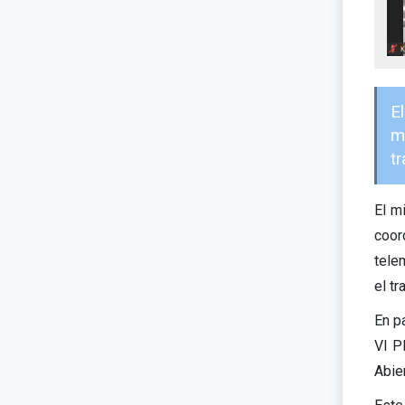
E
m
tr
El m
coor
tele
el tr
En p
VI P
Abie