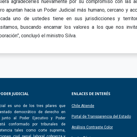
siera agradecerles nuevamente por su compromiso con las a
ro apuntan hacia un Poder Judicial más humano, cercano y acc
cada uno de ustedes tiene en sus jurisdicciones y territo
sitamos, buscando encarnar los valores a los que nos invita l
oración”, concluyó el ministro Silva.
PODER JUDICIAL
ENLACES DE INTERÉS
cial es uno de los tres pilares que
Chile Atiende
 estado democrático de derecho en
Portal de Transparencia del Estado
, junto al Poder Ejecutivo y Poder
 Está conformado por tribunales de
Análisis Contraste Color
etencia tales como corte suprema,
iones, civil, penal, laboral, cobranza y