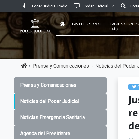
Poder Judicial Radio
Poder Judicial TV
Porta
INSTITUCIONAL
TRIBUNALES D
PAÍS
Prensa y Comunicaciones
Noticias del Poder J
Prensa y Comunicaciones
C
Ju
Noticias del Poder Judicial
re
Noticias Emergencia Sanitaria
de
Agenda del Presidente