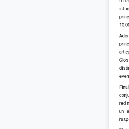
fort
infor
prin
10.0
Adem
prin
artic
Glos
disti
even
Fina
conj
red 
un e
resp