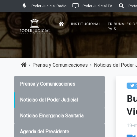
Poder Judicial Radio
Poder Judicial TV
Porta
INSTITUCIONAL
TRIBUNALES D
PAÍS
Prensa y Comunicaciones
Noticias del Poder J
Prensa y Comunicaciones
C
Bu
Noticias del Poder Judicial
Vi
Noticias Emergencia Sanitaria
19-
Agenda del Presidente