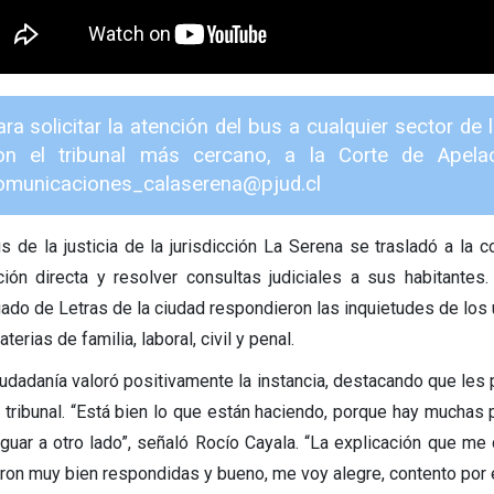
ara solicitar la atención del bus a cualquier sector 
on el tribunal más cercano, a la Corte de Apela
omunicaciones_calaserena@pjud.cl
us de la justicia de la jurisdicción La Serena se trasladó a la 
ción directa y resolver consultas judiciales a sus habitantes.
ado de Letras de la ciudad respondieron las inquietudes de los u
terias de familia, laboral, civil y penal.
iudadanía valoró positivamente la instancia, destacando que les
l tribunal. “Está bien lo que están haciendo, porque hay muchas 
iguar a otro lado”, señaló Rocío Cayala. “La explicación que m
eron muy bien respondidas y bueno, me voy alegre, contento por