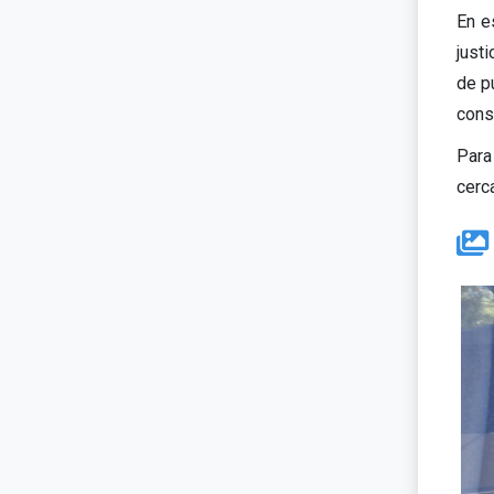
En e
just
de p
consi
Para
cerc