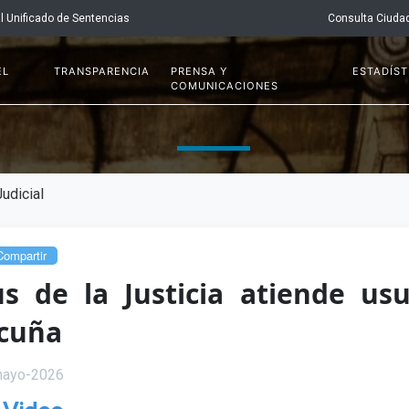
l Unificado de Sentencias
Consulta Ciuda
EL
TRANSPARENCIA
PRENSA Y
ESTADÍST
COMUNICACIONES
udicial
ompartir
s de la Justicia atiende u
cuña
mayo-2026