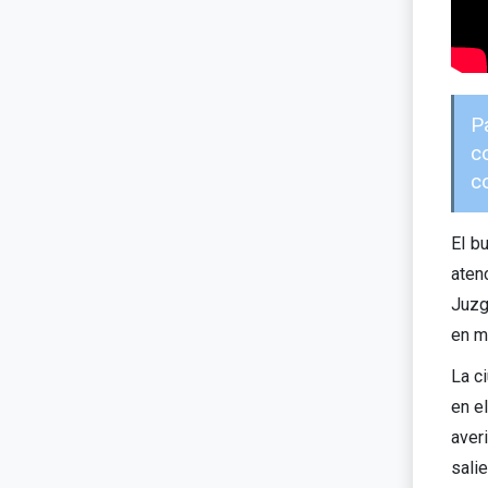
P
c
c
El b
aten
Juzg
en ma
La c
en e
aver
sali