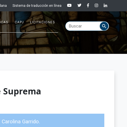
dana
Sistema de traducción en línea
ICAS
CAPJ
LICITACIONES
e Suprema
 Carolina Garrido.