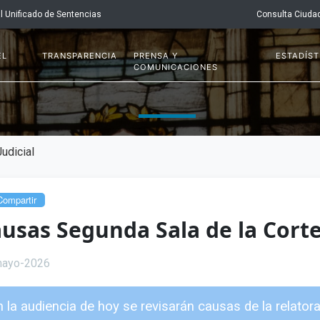
l Unificado de Sentencias
Consulta Ciuda
EL
TRANSPARENCIA
PRENSA Y
ESTADÍST
COMUNICACIONES
udicial
ompartir
usas Segunda Sala de la Cort
mayo-2026
 la audiencia de hoy se revisarán causas de la relatora