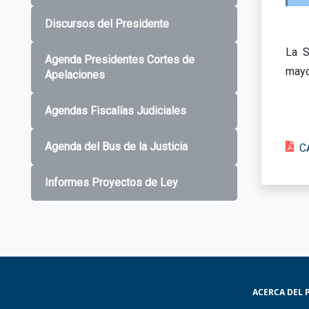
Discursos del Presidente
La S
Agenda Presidentes Cortes de
mayo 
Apelaciones
Agendas Fiscalías Judiciales
Agenda del Bus de la Justicia
C
Informes Proyectos de Ley
ACERCA DEL 