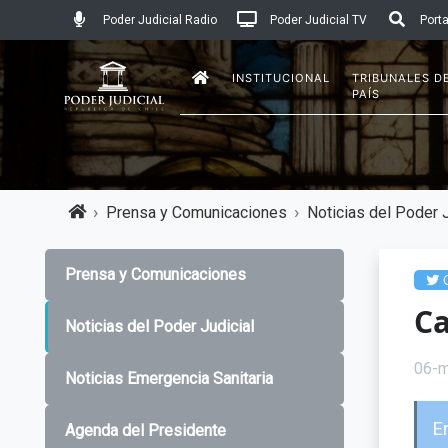
Poder Judicial Radio
Poder Judicial TV
Porta
INSTITUCIONAL
TRIBUNALES D
PAÍS
Prensa y Comunicaciones
Noticias del Poder J
Prensa y Comunicaciones
C
Ca
Noticias del Poder Judicial
06-
Noticias Emergencia Sanitaria
En
Agenda del Presidente