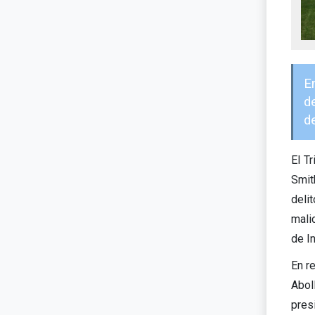
E
d
de
El T
Smit
deli
mali
de I
En r
Abol
pres