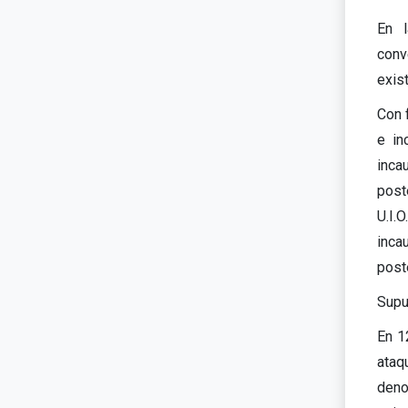
En l
conv
exis
Con 
e in
inca
post
U.I.
inca
post
Supu
En 1
ataq
deno