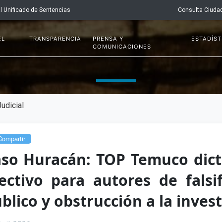
l Unificado de Sentencias
Consulta Ciuda
EL
TRANSPARENCIA
PRENSA Y
ESTADÍST
COMUNICACIONES
udicial
ompartir
so Huracán: TOP Temuco dicta
ectivo para autores de falsi
blico y obstrucción a la inves