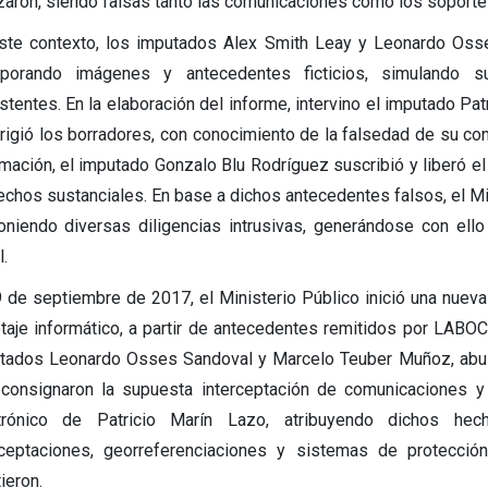
izaron, siendo falsas tanto las comunicaciones como los soport
ste contexto, los imputados Alex Smith Leay y Leonardo Oss
rporando imágenes y antecedentes ficticios, simulando s
stentes. En la elaboración del informe, intervino el imputado Pat
rrigió los borradores, con conocimiento de la falsedad de su co
rmación, el imputado Gonzalo Blu Rodríguez suscribió y liberó el 
echos sustanciales. En base a dichos antecedentes falsos, el Min
oniendo diversas diligencias intrusivas, generándose con ello
.
9 de septiembre de 2017, el Ministerio Público inició una nuev
taje informático, a partir de antecedentes remitidos por LAB
tados Leonardo Osses Sandoval y Marcelo Teuber Muñoz, abusa
 consignaron la supuesta interceptación de comunicaciones y
trónico de Patricio Marín Lazo, atribuyendo dichos he
rceptaciones, georreferenciaciones y sistemas de protecció
ieron.