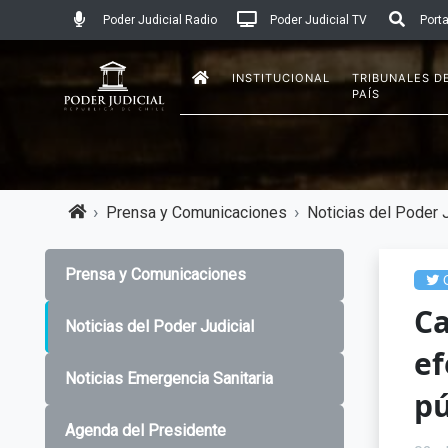
Poder Judicial Radio
Poder Judicial TV
Porta
INSTITUCIONAL
TRIBUNALES D
PAÍS
Prensa y Comunicaciones
Noticias del Poder J
Prensa y Comunicaciones
C
Ca
Noticias del Poder Judicial
ef
Noticias Emergencia Sanitaria
pú
Agenda del Presidente