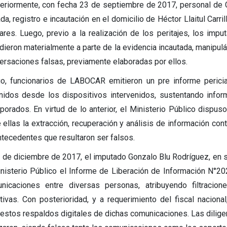
eriormente, con fecha 23 de septiembre de 2017, personal de C
da, registro e incautación en el domicilio de Héctor Llaitul Carr
lares. Luego, previo a la realización de los peritajes, los i
dieron materialmente a parte de la evidencia incautada, manipul
ersaciones falsas, previamente elaboradas por ellos.
o, funcionarios de LABOCAR emitieron un pre informe pericial
nidos desde los dispositivos intervenidos, sustentando infor
rporados. En virtud de lo anterior, el Ministerio Público dispuso
e ellas la extracción, recuperación y análisis de información co
ntecedentes que resultaron ser falsos.
1 de diciembre de 2017, el imputado Gonzalo Blu Rodríguez, en su 
inisterio Público el Informe de Liberación de Información N°20
nicaciones entre diversas personas, atribuyendo filtracion
ctivas. Con posterioridad, y a requerimiento del fiscal nacion
estos respaldos digitales de dichas comunicaciones. Las diligen