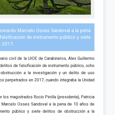
Leonardo Marcelo Osses Sandoval a la pena
alsificación de instrumento público y siete
n 2017.
ario civil de la UIOE de Carabineros, Alex Guillermo
elitos de falsificación de instrumento público, ocho
e obstrucción a la investigación y un delito de uso
itos perpetrados en 2017, cuando integraba la Unidad
r los magistrados Rocío Pinilla (presidenta), Patricia
do Marcelo Osses Sandoval a la pena de 10 años de
mento público y siete delitos de obstrucción a la