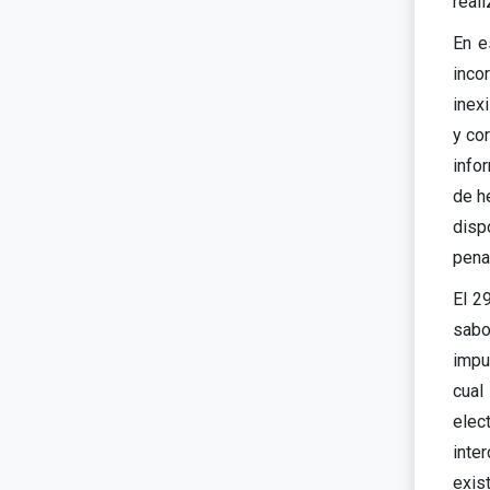
real
En e
inco
inexi
y co
info
de h
disp
penal
El 2
sabo
impu
cual
elec
inte
exist