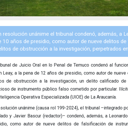
n resolución unánime el tribunal condenó, además, a 
e 10 años de presidio, como autor de nueve delitos de f
litos de obstrucción a la investigación, perpetrados e
ribunal de Juicio Oral en lo Penal de Temuco condenó al funcion
h Leay, a la pena de 12 años de presidio, como autor de nueve d
tos de obstrucción a la investigación, un delito calificado d
cioso de instrumento público falso cometido por particular. Ilíc
nteligencia Operativa Especializada (UIOE) de La Araucanía.
esolución unánime (causa rol 199-2024), el tribunal –integrado po
lado y Javier Bascur (redactor)– condenó, además, a Leonar
idio, como autor de nueve delitos de falsificación de instru