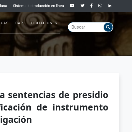
dana
Sistema de traducción en línea
ICAS
CAPJ
LICITACIONES
 sentencias de presidio
ficación de instrumento
tigación