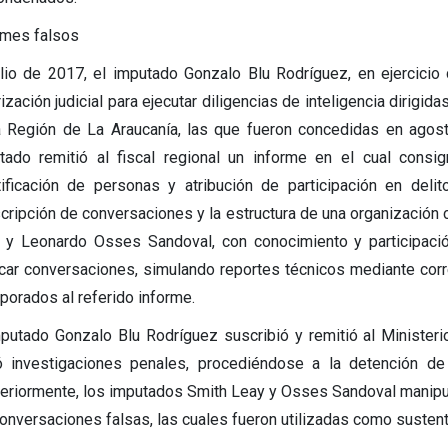
rmes falsos
ulio de 2017, el imputado Gonzalo Blu Rodríguez, en ejercicio
ización judicial para ejecutar diligencias de inteligencia dirigida
a Región de La Araucanía, las que fueron concedidas en agos
tado remitió al fiscal regional un informe en el cual consi
tificación de personas y atribución de participación en delit
scripción de conversaciones y la estructura de una organización 
 y Leonardo Osses Sandoval, con conocimiento y participació
icar conversaciones, simulando reportes técnicos mediante corre
rporados al referido informe.
mputado Gonzalo Blu Rodríguez suscribió y remitió al Ministerio
ió investigaciones penales, procediéndose a la detención d
eriormente, los imputados Smith Leay y Osses Sandoval manipul
conversaciones falsas, las cuales fueron utilizadas como sustento