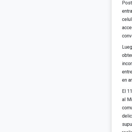
Post
entra
celu
acce
conv
Lueg
obte
inco
entr
en a
El 1
al M
comu
deli
supu