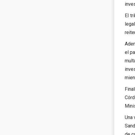
inve
El t
lega
reite
Adem
el p
mult
inve
mien
Fina
Córd
Minis
Una 
Sand
de c