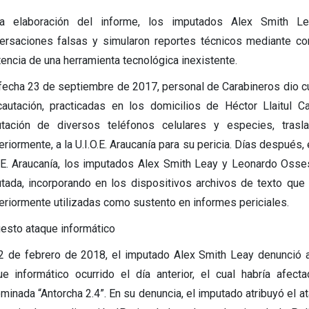
a elaboración del informe, los imputados Alex Smith L
ersaciones falsas y simularon reportes técnicos mediante corr
tencia de una herramienta tecnológica inexistente.
fecha 23 de septiembre de 2017, personal de Carabineros dio cu
cautación, practicadas en los domicilios de Héctor Llaitul Ca
utación de diversos teléfonos celulares y especies, tr
eriormente, a la U.I.O.E. Araucanía para su pericia. Días despué
O.E. Araucanía, los imputados Alex Smith Leay y Leonardo Osse
utada, incorporando en los dispositivos archivos de texto que
eriormente utilizadas como sustento en informes periciales.
esto ataque informático
2 de febrero de 2018, el imputado Alex Smith Leay denunció a
ue informático ocurrido el día anterior, el cual habría afec
minada “Antorcha 2.4”. En su denuncia, el imputado atribuyó el