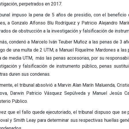
stigación, perpetrados en 2017.
ribunal impuso la pena de 5 años de presidio, con el beneficio d
les, a Gonzalo Alfonso Blu Rodríguez y Patricio Alejandro Ma
rados de obstrucción a la investigación y falsificación de instru
ás, condenó a Marcelo Iván Teuber Muñoz a las penas de 3 años
ago de una multa de 2 UTM; a Manuel Riquelme Mardones a las p
a de media UTM, más las penas accesorias, por su responsabil
stigación y falsificación de instrumento público, penas sustituid
tras duren sus condenas.
lmente, el tribunal absolvió a Marvin Alan Marín Maluenda, Cri
ova, Darwin Patricio Vásquez Sepúlveda y Manuel Jesús Ca
terio Público.
vez que el fallo quede ejecutoriado, el tribunal dispuso que s
oval y Smith Leay para determinar sus respectivas huellas gené
ondenados.