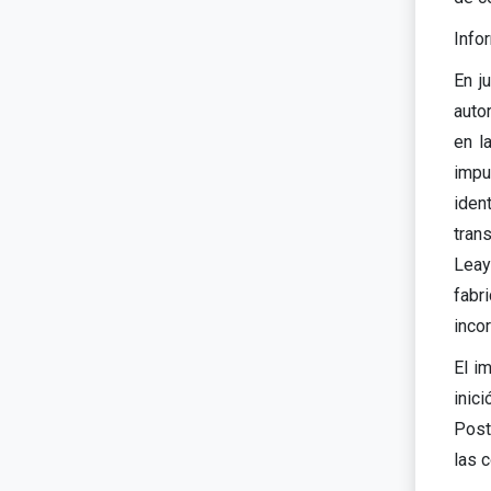
Info
En j
autor
en l
impu
iden
tran
Leay
fabr
inco
El i
inic
Post
las 