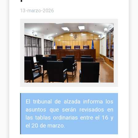
13-marzo-2026
El tribunal de alzada informa los
asuntos que serán revisados en
las tablas ordinarias entre el 16 y
el 20 de marzo.