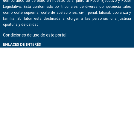
democrático de derecho en nuestro país, junto al Poder Ejecutivo y Poder
Legislativo. Está conformado por tribunales de diversa competencia tales
como corte suprema, corte de apelaciones, civil, penal, laboral, cobranza y
familia. Su labor está destinada a otorgar a las personas una justicia
oportuna y de calidad.
Condiciones de uso de este portal
ENLACES DE INTERÉS
Chile Atiende
Portal de Transparencia del Estado
Análisis Contraste Color
Lector Páginas
CONTACTO
Corporación Administrativa del Poder Judicial. Mario Alvo Hassan 1460
Santiago, Región Metropolitana. Chile.
Todos los derechos reservados, Poder Judicial de Chile