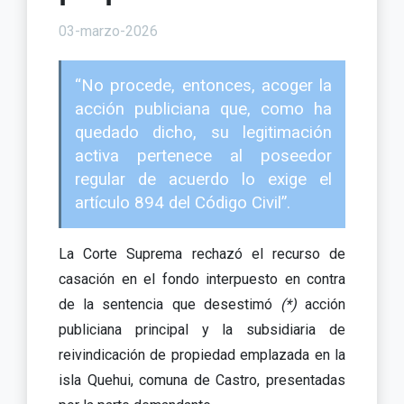
03-marzo-2026
“No procede, entonces, acoger la
acción publiciana que, como ha
quedado dicho, su legitimación
activa pertenece al poseedor
regular de acuerdo lo exige el
artículo 894 del Código Civil”.
La Corte Suprema rechazó el recurso de
casación en el fondo interpuesto en contra
de la sentencia que desestimó
(*)
acción
publiciana principal y la subsidiaria de
reivindicación de propiedad emplazada en la
isla Quehui, comuna de Castro, presentadas