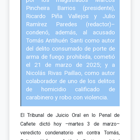
por los magistrados Marcos
Pincheira Barrios (presidente),
Ricardo Piña Vallejos y Julio
Ramírez Paredes (redactor)–
condenó, además, al acusado
Tomás Antihuén Santi como autor
del delito consumado de porte de
arma de fuego prohibida, cometió
el 21 de marzo de 2025; y a
Nicolás Rivas Paillao, como autor
colaborador de uno de los delitos
de homicidio calificado de
carabinero y robo con violencia.
El Tribunal de Juicio Oral en lo Penal de
Cañete dictó hoy –martes 3 de marzo–
veredicto condenatorio en contra Tomás,