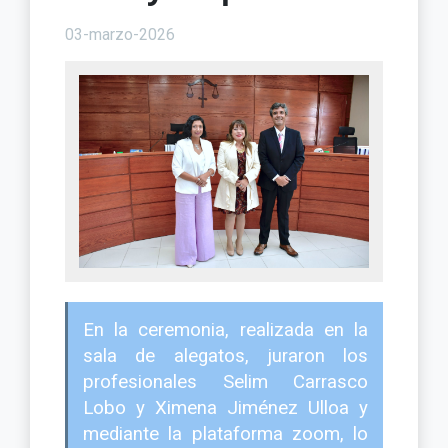
03-marzo-2026
En la ceremonia, realizada en la
sala de alegatos, juraron los
profesionales Selim Carrasco
Lobo y Ximena Jiménez Ulloa y
mediante la plataforma zoom, lo