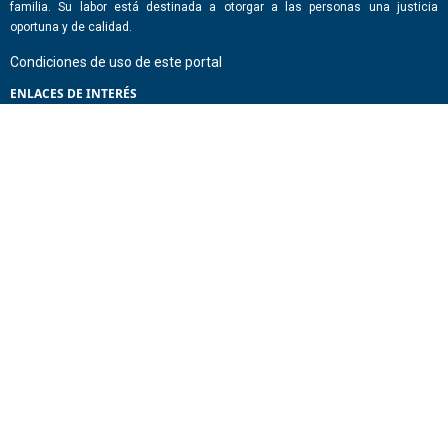
familia. Su labor está destinada a otorgar a las personas una justicia
oportuna y de calidad.
Condiciones de uso de este portal
ENLACES DE INTERÉS
Chile Atiende
Portal de Transparencia del Estado
Análisis Contraste Color
Lector Páginas
CONTACTO
Corporación Administrativa del Poder Judicial. Mario Alvo Hassan 1460
Santiago, Región Metropolitana. Chile.
Todos los derechos reservados, Poder Judicial de Chile