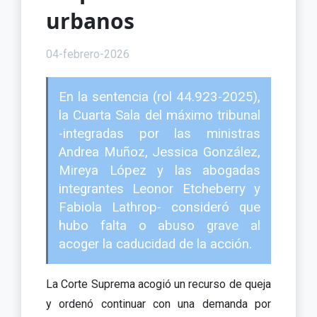
urbanos
04-febrero-2026
En la sentencia (rol 44.923-2025),
la Cuarta Sala del máximo tribunal
-integradas por las ministras
Andrea Muñoz, Jessica González,
Mireya López y las abogadas
integrantes Leonor Etcheberry y
Fabiola Lathrop- consideró que
hubo falta o abuso grave al
acoger la caducidad de la acción.
La Corte Suprema acogió un recurso de queja
y ordenó continuar con una demanda por