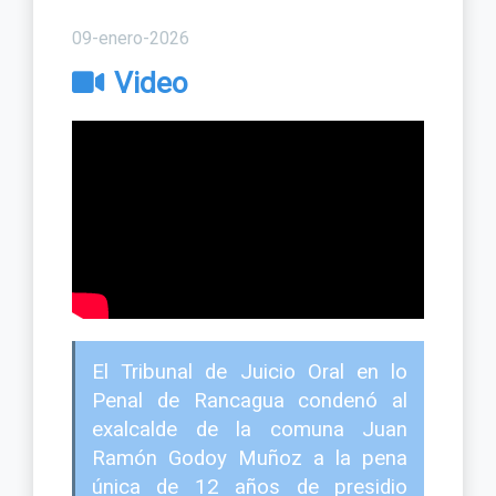
09-enero-2026
Video
El Tribunal de Juicio Oral en lo
Penal de Rancagua condenó al
exalcalde de la comuna Juan
Ramón Godoy Muñoz a la pena
única de 12 años de presidio