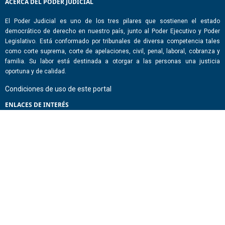
ACERCA DEL PODER JUDICIAL
El Poder Judicial es uno de los tres pilares que sostienen el estado
democrático de derecho en nuestro país, junto al Poder Ejecutivo y Poder
Legislativo. Está conformado por tribunales de diversa competencia tales
como corte suprema, corte de apelaciones, civil, penal, laboral, cobranza y
familia. Su labor está destinada a otorgar a las personas una justicia
oportuna y de calidad.
Condiciones de uso de este portal
ENLACES DE INTERÉS
Chile Atiende
Portal de Transparencia del Estado
Análisis Contraste Color
Lector Páginas
CONTACTO
Corporación Administrativa del Poder Judicial. Mario Alvo Hassan 1460