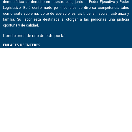
democrático de derecho en nuestro país, junto al Poder Ejecutivo y Poder
Legislativo. Está conformado por tribunales de diversa competencia tales
como corte suprema, corte de apelaciones, civil, penal, laboral, cobranza y
familia. Su labor está destinada a otorgar a las personas una justicia
oportuna y de calidad.
Condiciones de uso de este portal
ENLACES DE INTERÉS
Chile Atiende
Portal de Transparencia del Estado
Análisis Contraste Color
Lector Páginas
CONTACTO
Corporación Administrativa del Poder Judicial. Mario Alvo Hassan 1460
Santiago, Región Metropolitana. Chile.