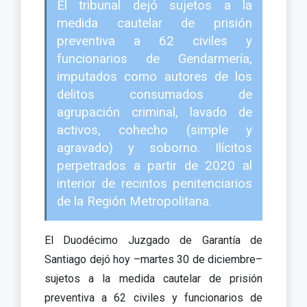
El tribunal dejó sujetos a la
medida cautelar de prisión
preventiva a 62 civiles y
funcionarios de Gendarmería,
imputados como autores de los
delitos consumados de
agrupación criminal, lavado de
activos, cohecho (simple y
agravado) y soborno. Ilícitos
perpetrados a partir de 2020 al
interior de recintos penitenciarios
de la Región Metropolitana.
El Duodécimo Juzgado de Garantía de
Santiago dejó hoy –martes 30 de diciembre–
sujetos a la medida cautelar de prisión
preventiva a 62 civiles y funcionarios de