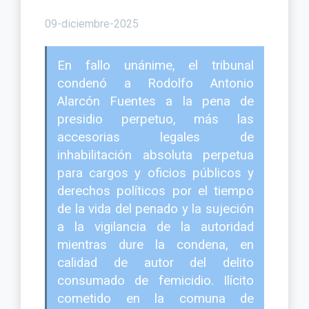
09-diciembre-2025
En fallo unánime, el tribunal
condenó a Rodolfo Antonio
Alarcón Fuentes a la pena de
presidio perpetuo, más las
accesorias legales de
inhabilitación absoluta perpetua
para cargos y oficios públicos y
derechos políticos por el tiempo
de la vida del penado y la sujeción
a la vigilancia de la autoridad
mientras dure la condena, en
calidad de autor del delito
consumado de femicidio. Ilícito
cometido en la comuna de