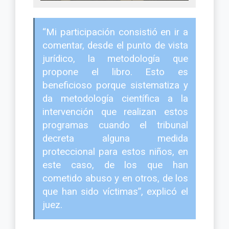
“Mi participación consistió en ir a
comentar, desde el punto de vista
jurídico, la metodología que
propone el libro. Esto es
beneficioso porque sistematiza y
da metodología científica a la
intervención que realizan estos
programas cuando el tribunal
decreta alguna medida
proteccional para estos niños, en
este caso, de los que han
cometido abuso y en otros, de los
que han sido víctimas”, explicó el
juez.