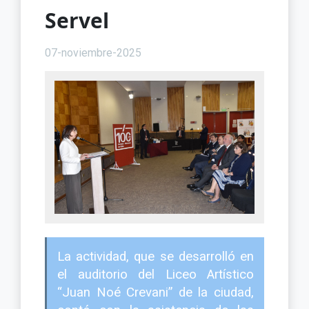
Servel
07-noviembre-2025
La actividad, que se desarrolló en
el auditorio del Liceo Artístico
“Juan Noé Crevani” de la ciudad,