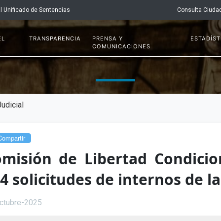
l Unificado de Sentencias
Consulta Ciuda
EL
TRANSPARENCIA
PRENSA Y
ESTADÍST
COMUNICACIONES
udicial
ompartir
misión de Libertad Condicion
4 solicitudes de internos de l
ctubre-2025