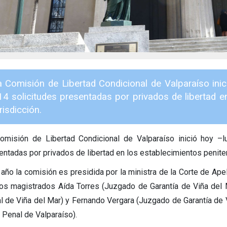
a Comisión de Libertad Condicional de Valparaíso inic
14 solicitudes presentadas por privados de libertad en
risdicción.
omisión de Libertad Condicional de Valparaíso inició hoy –l
entadas por privados de libertad en los establecimientos penitenc
 año la comisión es presidida por la ministra de la Corte de Ape
los magistrados Aída Torres (Juzgado de Garantía de Viña del M
l de Viña del Mar) y Fernando Vergara (Juzgado de Garantía de Va
 Penal de Valparaíso).