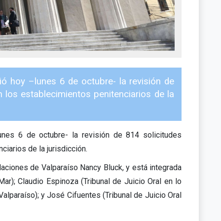
ió hoy –lunes 6 de octubre- la revisión de
 los establecimientos penitenciarios de la
unes 6 de octubre- la revisión de 814 solicitudes
iarios de la jurisdicción.
laciones de Valparaíso Nancy Bluck, y está integrada
ar); Claudio Espinoza (Tribunal de Juicio Oral en lo
lparaíso); y José Cifuentes (Tribunal de Juicio Oral