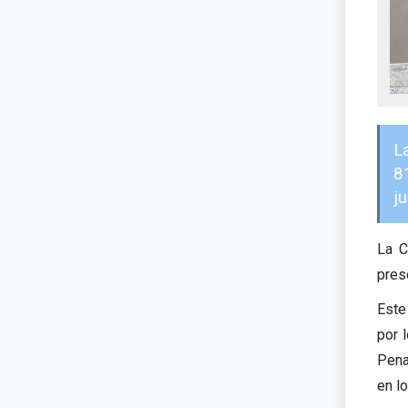
L
8
ju
La C
pres
Este
por 
Pena
en lo