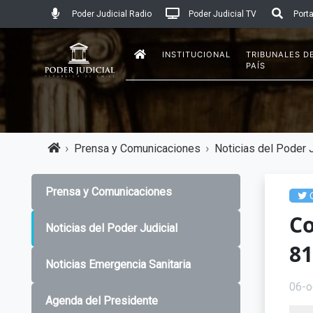
Poder Judicial Radio
Poder Judicial TV
Porta
INSTITUCIONAL
TRIBUNALES D
PAÍS
Prensa y Comunicaciones
Noticias del Poder J
Prensa y Comunicaciones
C
Co
Noticias del Poder Judicial
81
Noticias Emergencia Sanitaria
06-o
Agenda del Presidente