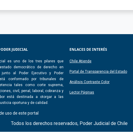
PODER JUDICIAL
ENLACES DE INTERÉS
cial es uno de los tres pilares que
Chile Atiende
 estado democrático de derecho en
Portal de Transparencia del Estado
, junto al Poder Ejecutivo y Poder
 Está conformado por tribunales de
Análisis Contraste Color
etencia tales como corte suprema,
iones, civil, penal, laboral, cobranza y
Lector Páginas
abor está destinada a otorgar a las
usticia oportuna y de calidad.
de uso de este portal
Todos los derechos reservados, Poder Judicial de Chile