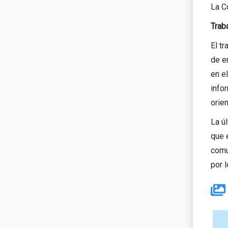
La C
Trab
El t
de e
en e
info
orien
La ú
que 
comu
por 