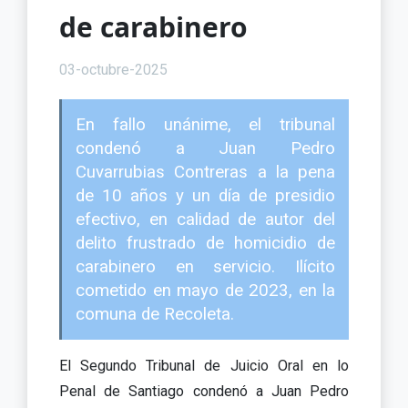
de carabinero
03-octubre-2025
En fallo unánime, el tribunal
condenó a Juan Pedro
Cuvarrubias Contreras a la pena
de 10 años y un día de presidio
efectivo, en calidad de autor del
delito frustrado de homicidio de
carabinero en servicio. Ilícito
cometido en mayo de 2023, en la
comuna de Recoleta.
El Segundo Tribunal de Juicio Oral en lo
Penal de Santiago condenó a Juan Pedro