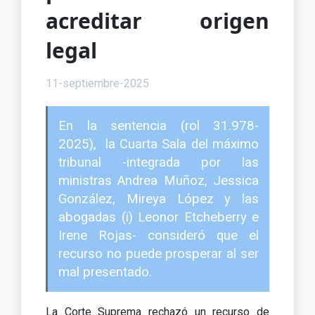
acreditar origen
legal
11-septiembre-2025
En la sentencia (rol 31.978-
2025), la Cuarta Sala del máximo
tribunal -integrada por las
ministras Andrea Muñoz, Jessica
González, Mireya López y las
abogadas (i) Leonor Etcheberry e
Irene Rojas- consideró que el
recurso no puede prosperar al ser
mal presentado.
La Corte Suprema rechazó un recurso de