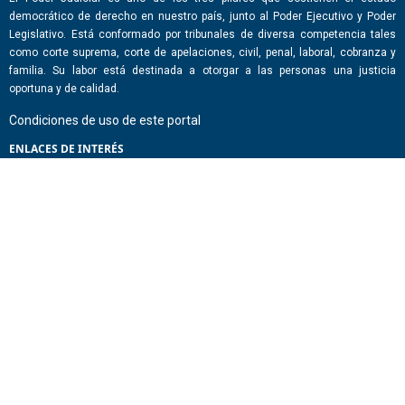
democrático de derecho en nuestro país, junto al Poder Ejecutivo y Poder
Legislativo. Está conformado por tribunales de diversa competencia tales
como corte suprema, corte de apelaciones, civil, penal, laboral, cobranza y
familia. Su labor está destinada a otorgar a las personas una justicia
oportuna y de calidad.
Condiciones de uso de este portal
ENLACES DE INTERÉS
Chile Atiende
Portal de Transparencia del Estado
Análisis Contraste Color
Lector Páginas
CONTACTO
Corporación Administrativa del Poder Judicial. Mario Alvo Hassan 1460
Santiago, Región Metropolitana. Chile.