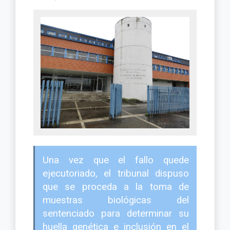
Una vez que el fallo quede
ejecutoriado, el tribunal dispuso
que se proceda a la toma de
muestras biológicas del
sentenciado para determinar su
huella genética e inclusión en el