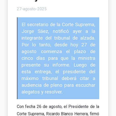
27-agosto-2025
El secretario de la Corte Suprema,
Jorge Sáez, notificó ayer a la
integrante del tribunal de alzada.
Por lo tanto, desde hoy 27 de
agosto comienza el plazo de
cinco días para que la ministra
presente su informe. Luego de
esta entrega, el presidente del
máximo tribunal deberá citar a
audiencia de pleno para escuchar
alegatos y resolver.
Con fecha 26 de agosto, el Presidente de la
Corte Suprema, Ricardo Blanco Herrera, firmó