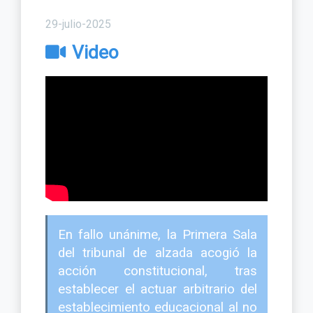
29-julio-2025
Video
En fallo unánime, la Primera Sala
del tribunal de alzada acogió la
acción constitucional, tras
establecer el actuar arbitrario del
establecimiento educacional al no