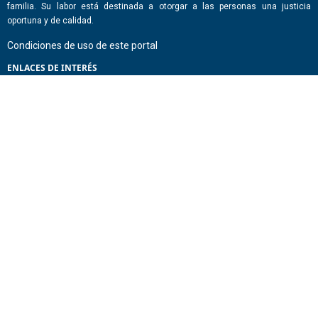
familia. Su labor está destinada a otorgar a las personas una justicia
oportuna y de calidad.
Condiciones de uso de este portal
ENLACES DE INTERÉS
Chile Atiende
Portal de Transparencia del Estado
Análisis Contraste Color
Lector Páginas
CONTACTO
Corporación Administrativa del Poder Judicial. Mario Alvo Hassan 1460
Santiago, Región Metropolitana. Chile.
Todos los derechos reservados, Poder Judicial de Chile