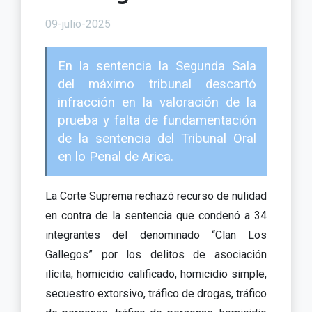
09-julio-2025
En la sentencia la Segunda Sala
del máximo tribunal descartó
infracción en la valoración de la
prueba y falta de fundamentación
de la sentencia del Tribunal Oral
en lo Penal de Arica.
La Corte Suprema rechazó recurso de nulidad
en contra de la sentencia que condenó a 34
integrantes del denominado “Clan Los
Gallegos” por los delitos de asociación
ilícita, homicidio calificado, homicidio simple,
secuestro extorsivo, tráfico de drogas, tráfico