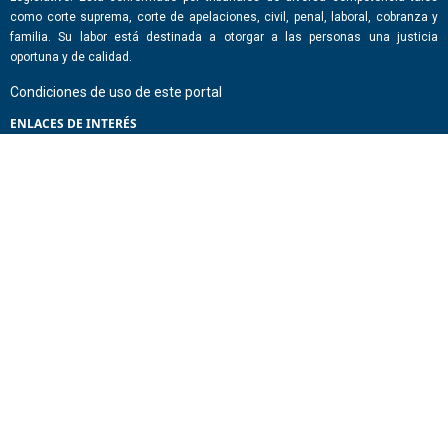
como corte suprema, corte de apelaciones, civil, penal, laboral, cobranza y
familia. Su labor está destinada a otorgar a las personas una justicia
oportuna y de calidad.
Condiciones de uso de este portal
ENLACES DE INTERÉS
Chile Atiende
Portal de Transparencia del Estado
Análisis Contraste Color
Lector Páginas
CONTACTO
Corporación Administrativa del Poder Judicial. Mario Alvo Hassan 1460
Santiago, Región Metropolitana. Chile.
Todos los derechos reservados, Poder Judicial de Chile